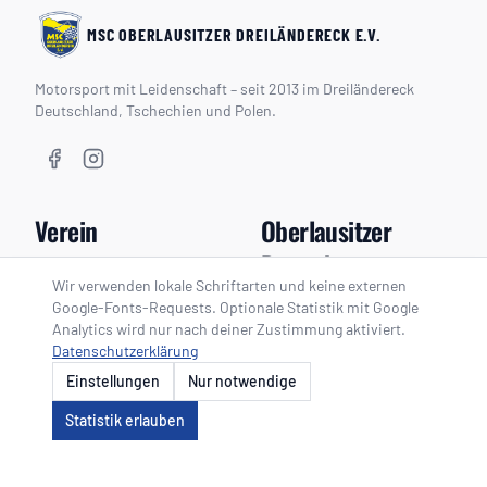
MSC OBERLAUSITZER DREILÄNDERECK E.V.
Motorsport mit Leidenschaft – seit 2013 im Dreiländereck
Deutschland, Tschechien und Polen.
Verein
Oberlausitzer
Dreieck
Über uns
Wir verwenden lokale Schriftarten und keine externen
Vorstand
Google-Fonts-Requests. Optionale Statistik mit Google
Oberlausitzer Dreieck
Analytics wird nur nach deiner Zustimmung aktiviert.
Geschichte
Zeitplan
Datenschutzerklärung
Mitglied werden
Kalender
Einstellungen
Nur notwendige
Neuigkeiten
Statistik erlauben
Kontakt