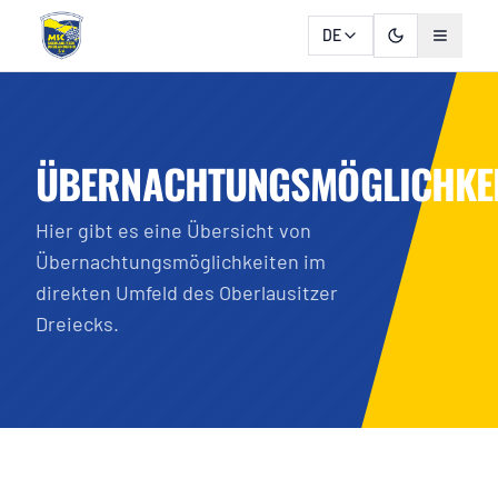
DE
ÜBERNACHTUNGSMÖGLICHKE
Hier gibt es eine Übersicht von
Übernachtungsmöglichkeiten im
direkten Umfeld des Oberlausitzer
Dreiecks.