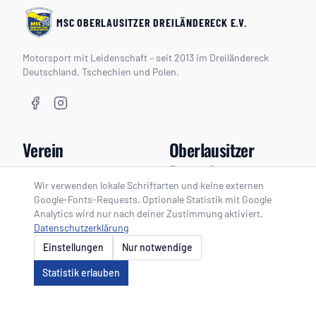
MSC OBERLAUSITZER DREILÄNDERECK E.V.
Motorsport mit Leidenschaft – seit 2013 im Dreiländereck
Deutschland, Tschechien und Polen.
Verein
Oberlausitzer
Dreieck
Über uns
Wir verwenden lokale Schriftarten und keine externen
Vorstand
Google-Fonts-Requests. Optionale Statistik mit Google
Oberlausitzer Dreieck
Analytics wird nur nach deiner Zustimmung aktiviert.
Geschichte
Zeitplan
Datenschutzerklärung
Mitglied werden
Kalender
Einstellungen
Nur notwendige
Neuigkeiten
Statistik erlauben
Kontakt